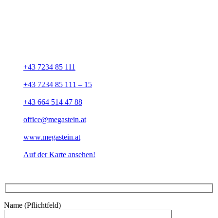
UNSERE ADRESSE
HKV megastein GmbH
Aschacher Straße 3
A-4100 Ottensheim
+43 7234 85 111
+43 7234 85 111 – 15
+43 664 514 47 88
office@megastein.at
www.megastein.at
Auf der Karte ansehen!
Name (Pflichtfeld)